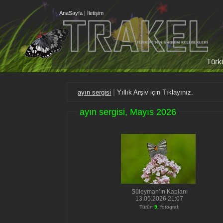
AnaSayfa
|
İletişim
Türki
|
ayın sergisi
Yıllık Arşiv için Tıklayınız.
ayın sergisi, Mayıs 2026
Süleyman’ın Kaplanı
13.05.2026 21:07
Türün
9.
fotografı